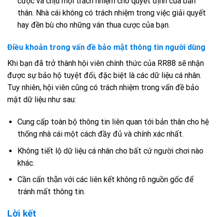
cược và chịu mọi trách nhiệm cho quyết định của bản
thân. Nhà cái không có trách nhiệm trong việc giải quyết
hay đền bù cho những ván thua cược của bạn.
Điều khoản trong vấn đề bảo mật thông tin người dùng
Khi bạn đã trở thành hội viên chính thức của RR88 sẽ nhận
được sự bảo hộ tuyệt đối, đặc biệt là các dữ liệu cá nhân.
Tuy nhiên, hội viên cũng có trách nhiệm trong vấn đề bảo
mật dữ liệu như sau:
Cung cấp toàn bộ thông tin liên quan tới bản thân cho hệ
thống nhà cái một cách đầy đủ và chính xác nhất.
Không tiết lộ dữ liệu cá nhân cho bất cứ người chơi nào
khác.
Cần cẩn thận với các liên kết không rõ nguồn gốc để
tránh mất thông tin.
Lời kết