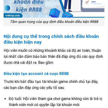
Tầm quan trọng của quy định điều khoản điều kiện RR88
Nội dung cụ thể trong chính sách điều khoản
điều kiện hiện nay
Hội viên muốn có những khoảnh khắc cá độ an toàn, thuận
lợi nhất cần đảm bảo bản thân đã đáp ứng đủ các quy định
được nhà cái đặt ra. Bao gồm:
Điều kiện tạo account cá cược RR88
Trước khi bắt đầu tạo tài khoản game chính chủ tại đây,
các bạn cần đáp ứng các yếu tố sau:
Độ tuổi: Hội viên tham gia chơi game không còn là trẻ vị
thành niên mới có quyền lập tài khoản mới.