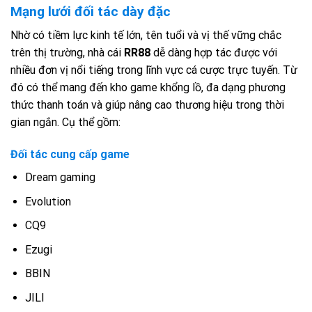
Mạng lưới đối tác dày đặc
Nhờ có tiềm lực kinh tế lớn, tên tuổi và vị thế vững chắc
trên thị trường, nhà cái
RR88
dễ dàng hợp tác được với
nhiều đơn vị nổi tiếng trong lĩnh vực cá cược trực tuyến. Từ
đó có thể mang đến kho game khổng lồ, đa dạng phương
thức thanh toán và giúp nâng cao thương hiệu trong thời
gian ngắn. Cụ thể gồm:
Đối tác cung cấp game
Dream gaming
Evolution
CQ9
Ezugi
BBIN
JILI