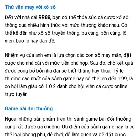
Thử vận may với xổ số
Đến với nhà cái
RR88
, bạn có thể thỏa sức cá cược xổ số
thông qua nhiều hình thức với mức thưởng khác nhau. Có
thể kể đến như xổ số truyền thống, ba càng, bốn càng, lô
xiên, bao lô hay dàn đề.
Nhiệm vụ của anh em là lựa chọn các con số may mắn, đặt
cược cho nhà cái với mức tiền phù hợp. Sau đó, chờ kết quả
được công bố bởi nhà đài sẽ biết thắng hay thua. Tỷ lệ
thưởng cao nhất của sảnh game này có thể lên đến 1:99, là
cơ hội làm giàu có 1 0 2 dành cho hội viên cá cược online
trực tuyến.
Game bài đổi thưởng
Ngoài những sản phẩm trên thì sảnh game bài đổi thưởng
cũng rất được ưa chuộng. Ưu điểm của sảnh game này là có
thể loại phong phú, dễ chơi, dễ làm quen và dễ đặt cược.