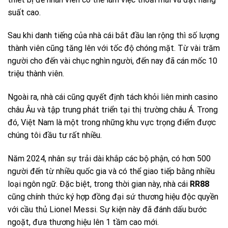
suất cao.
Sau khi danh tiếng của nhà cái bắt đầu lan rộng thì số lượng
thành viên cũng tăng lên với tốc độ chóng mặt. Từ vài trăm
người cho đến vài chục nghìn người, đến nay đã cán mốc 10
triệu thành viên.
Ngoài ra, nhà cái cũng quyết định tách khỏi liên minh casino
châu Âu và tập trung phát triển tại thị trường châu Á. Trong
đó, Việt Nam là một trong những khu vực trọng điểm được
chúng tôi đầu tư rất nhiều.
Năm 2024, nhân sự trải dài khắp các bộ phận, có hơn 500
người đến từ nhiều quốc gia và có thể giao tiếp bằng nhiều
loại ngôn ngữ. Đặc biệt, trong thời gian này, nhà cái
RR88
cũng chính thức ký hợp đồng đại sứ thương hiệu độc quyền
với cầu thủ Lionel Messi. Sự kiện này đã đánh dấu bước
ngoặt, đưa thương hiệu lên 1 tầm cao mới.