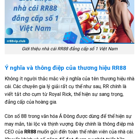
Giới thiệu nhà cái RR88 đẳng cấp số 1 Việt Nam
Ý nghĩa và thông điệp của thương hiệu RR88
Không ít người thắc mắc về ý nghĩa của tên thương hiệu nhà
cái. Các chuyên gia lý giải rất cụ thể như sau, RR chính là
viết tắt cho cụm từ Royal Rick, thể hiện sự sang trọng,
đẳng cấp của hoàng gia.
Còn số 88 trong văn hóa Á Đông được dùng để thể hiện sự
may mắn, tài lộc và thịnh vượng. Đây chính là thông điệp mà
CEO của
RR88
muốn gửi đến toàn thể nhân viên của nhà cái.