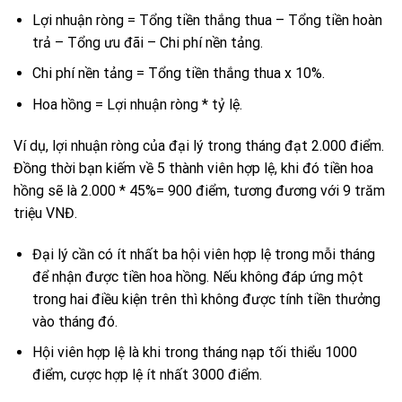
Lợi nhuận ròng = Tổng tiền thắng thua – Tổng tiền hoàn
trả – Tổng ưu đãi – Chi phí nền tảng.
Chi phí nền tảng = Tổng tiền thắng thua x 10%.
Hoa hồng = Lợi nhuận ròng * tỷ lệ.
Ví dụ, lợi nhuận ròng của đại lý trong tháng đạt 2.000 điểm.
Đồng thời bạn kiếm về 5 thành viên hợp lệ, khi đó tiền hoa
hồng sẽ là 2.000 * 45%= 900 điểm, tương đương với 9 trăm
triệu VNĐ.
Đại lý cần có ít nhất ba hội viên hợp lệ trong mỗi tháng
để nhận được tiền hoa hồng. Nếu không đáp ứng một
trong hai điều kiện trên thì không được tính tiền thưởng
vào tháng đó.
Hội viên hợp lệ là khi trong tháng nạp tối thiểu 1000
điểm, cược hợp lệ ít nhất 3000 điểm.