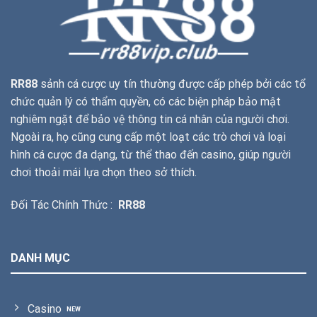
RR88
sảnh cá cược uy tín thường được cấp phép bởi các tổ
chức quản lý có thẩm quyền, có các biện pháp bảo mật
nghiêm ngặt để bảo vệ thông tin cá nhân của người chơi.
Ngoài ra, họ cũng cung cấp một loạt các trò chơi và loại
hình cá cược đa dạng, từ thể thao đến casino, giúp người
chơi thoải mái lựa chọn theo sở thích.
Đối Tác Chính Thức :
RR88
DANH MỤC
Casino