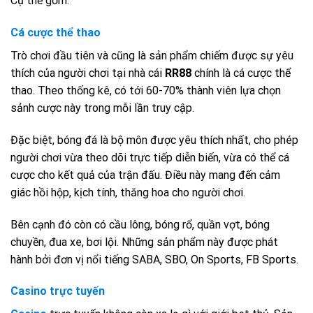
Cụ thể gồm:
Cá cược thể thao
Trò chơi đầu tiên và cũng là sản phẩm chiếm được sự yêu
thích của người chơi tại nhà cái
RR88
chính là cá cược thể
thao. Theo thống kê, có tới 60-70% thành viên lựa chọn
sảnh cược này trong mỗi lần truy cập.
Đặc biệt, bóng đá là bộ môn được yêu thích nhất, cho phép
người chơi vừa theo dõi trực tiếp diễn biến, vừa có thể cá
cược cho kết quả của trận đấu. Điều này mang đến cảm
giác hồi hộp, kịch tính, thăng hoa cho người chơi.
Bên cạnh đó còn có cầu lông, bóng rổ, quần vợt, bóng
chuyền, đua xe, bơi lội. Những sản phẩm này được phát
hành bởi đơn vị nổi tiếng SABA, SBO, On Sports, FB Sports.
Casino trực tuyến