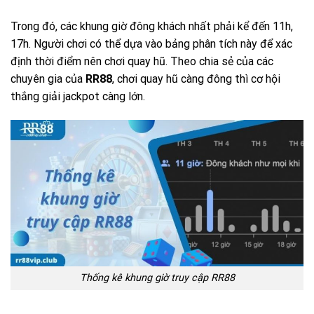
Trong đó, các khung giờ đông khách nhất phải kể đến 11h,
17h. Người chơi có thể dựa vào bảng phân tích này để xác
định thời điểm nên chơi quay hũ. Theo chia sẻ của các
chuyên gia của
RR88
, chơi quay hũ càng đông thì cơ hội
thắng giải jackpot càng lớn.
Thống kê khung giờ truy cập RR88