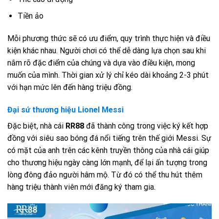
Tiền ảo
Mỗi phương thức sẽ có ưu điểm, quy trình thực hiện và điều
kiện khác nhau. Người chơi có thể dễ dàng lựa chọn sau khi
nắm rõ đặc điểm của chúng và dựa vào điều kiện, mong
muốn của mình. Thời gian xử lý chỉ kéo dài khoảng 2-3 phút
với hạn mức lên đến hàng triệu đồng.
Đại sứ thương hiệu Lionel Messi
Đặc biệt, nhà cái
RR88
đã thành công trong việc ký kết hợp
đồng với siêu sao bóng đá nổi tiếng trên thế giới Messi. Sự
có mặt của anh trên các kênh truyền thông của nhà cái giúp
cho thương hiệu ngày càng lớn mạnh, để lại ấn tượng trong
lòng đông đảo người hâm mộ. Từ đó có thể thu hút thêm
hàng triệu thành viên mới đăng ký tham gia.