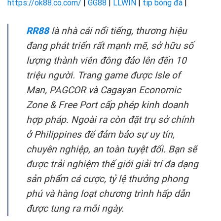
https://ok88.co.com/
|
GG88
|
LLWIN
|
tip bóng đá
|
RR88
là nhà cái nổi tiếng, thương hiệu
đang phát triển rất mạnh mẽ, sở hữu số
lượng thành viên đông đảo lên đến 10
triệu người. Trang game được Isle of
Man, PAGCOR và Cagayan Economic
Zone & Free Port cấp phép kinh doanh
hợp pháp. Ngoài ra còn đặt trụ sở chính
ở Philippines để đảm bảo sự uy tín,
chuyên nghiệp, an toàn tuyệt đối. Bạn sẽ
được trải nghiệm thế giới giải trí đa dạng
sản phẩm cá cược, tỷ lệ thưởng phong
phú và hàng loạt chương trình hấp dẫn
được tung ra mỗi ngày.