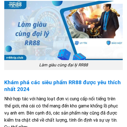
Làm giàu cùng đại lý RR88
Khám phá các siêu phẩm RR88 được yêu thích
nhất 2024
Nhờ hợp tác với hàng loạt đơn vị cung cấp nổi tiếng trên
thế giới, nhà cái có thể mang đến kho game khổng lồ phục
vụ anh em. Bên cạnh đó, các sản phẩm này cũng đã được
kiểm tra chặt chẽ về chất lượng, tính ổn định và sự uy tín.