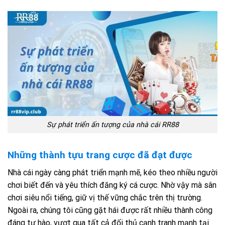
Sự phát triển ấn tượng của nhà cái RR88
Những thành tựu trang cược đã đạt được
Nhà cái ngày càng phát triển mạnh mẽ, kéo theo nhiều người
chơi biết đến và yêu thích đăng ký cá cược. Nhờ vậy mà sân
chơi siêu nổi tiếng, giữ vị thế vững chắc trên thị trường.
Ngoài ra, chúng tôi cũng gặt hái được rất nhiều thành công
đáng tự hào, vượt qua tất cả đối thủ cạnh tranh mạnh tại