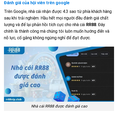
Đánh giá của hội viên trên google
Trên Google, nhà cái nhận được 4.3 sao từ phía khách hàng
sau khi trải nghiệm. Hầu hết mọi người đều đánh giá chất
lượng và để lại phản hồi tích cực cho nhà cái
RR88
. Đây
chính là thành công mà chúng tôi luôn muốn hướng đến và
nỗ lực, cố gắng không ngừng nghỉ để đạt được.
Nhà cái RR88 được đánh giá cao