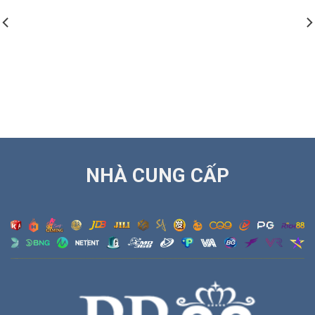
NHÀ CUNG CẤP