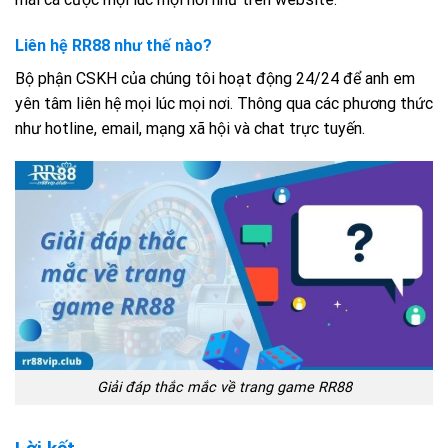
Liên hệ RR88 như thế nào?
Bộ phận CSKH của chúng tôi hoạt động 24/24 để anh em
yên tâm liên hệ mọi lúc mọi nơi. Thông qua các phương thức
như hotline, email, mạng xã hội và chat trực tuyến.
Giải đáp thắc mắc về trang game RR88